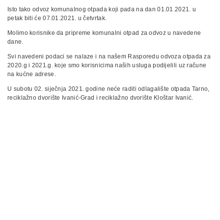
Isto tako odvoz komunalnog otpada koji pada na dan 01.01.2021. u
petak biti će 07.01.2021. u četvrtak.
Molimo korisnike da pripreme komunalni otpad za odvoz u navedene
dane.
Svi navedeni podaci se nalaze i na našem Rasporedu odvoza otpada za
2020.g i 2021.g. koje smo korisnicima naših usluga podijelili uz račune
na kućne adrese.
U subotu 02. siječnja 2021. godine neće raditi odlagalište otpada Tarno,
reciklažno dvorište Ivanić-Grad i reciklažno dvorište Kloštar Ivanić.