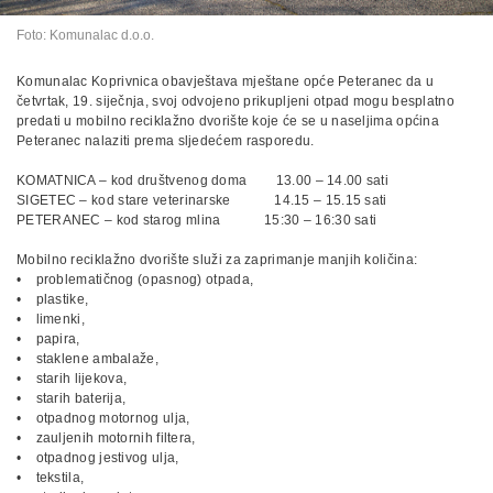
Foto: Komunalac d.o.o.
Komunalac Koprivnica obavještava mještane opće Peteranec da u
četvrtak, 19. siječnja, svoj odvojeno prikupljeni otpad mogu besplatno
predati u mobilno reciklažno dvorište koje će se u naseljima općina
Peteranec nalaziti prema sljedećem rasporedu.
KOMATNICA – kod društvenog doma 13.00 – 14.00 sati
SIGETEC – kod stare veterinarske 14.15 – 15.15 sati
PETERANEC – kod starog mlina 15:30 – 16:30 sati
Mobilno reciklažno dvorište služi za zaprimanje manjih količina:
• problematičnog (opasnog) otpada,
• plastike,
• limenki,
• papira,
• staklene ambalaže,
• starih lijekova,
• starih baterija,
• otpadnog motornog ulja,
• zauljenih motornih filtera,
• otpadnog jestivog ulja,
• tekstila,