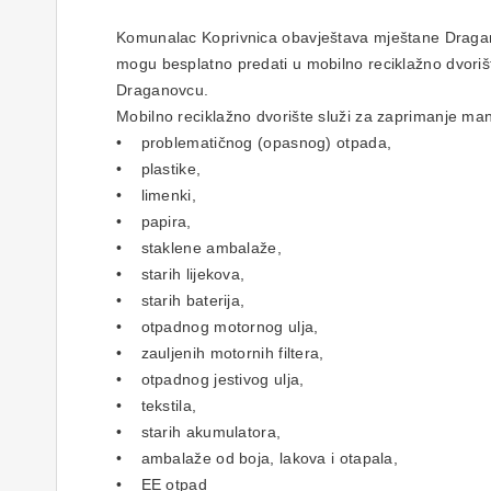
Komunalac Koprivnica obavještava mještane Draganov
mogu besplatno predati u mobilno reciklažno dvorište
Draganovcu.
Mobilno reciklažno dvorište služi za zaprimanje manj
• problematičnog (opasnog) otpada,
• plastike,
• limenki,
• papira,
• staklene ambalaže,
• starih lijekova,
• starih baterija,
• otpadnog motornog ulja,
• zauljenih motornih filtera,
• otpadnog jestivog ulja,
• tekstila,
• starih akumulatora,
• ambalaže od boja, lakova i otapala,
• EE otpad