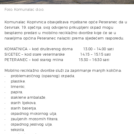
Foto: Komunalac d.o.o.
Komunalac Koprivnica obavještava mještane opće Peteranec da u
četvrtak, 19. siječnja, svoj odvojeno prikupljeni otpad mogu
besplatno predati u mobilno reciklažno dvorište koje će se u
naseljima općina Peteranec nalaziti prema sljedećem rasporedu.
KOMATNICA – kod društvenog doma 13.00 – 14.00 sati
SIGETEC – kod stare veterinarske 14.15 – 15.15 sati
PETERANEC – kod starog mlina 15:30 – 16:30 sati
Mobilno reciklažno dvorište služi za zaprimanje manjih količina:
• problematičnog (opasnog) otpada,
• plastike,
• limenki,
• papira,
• staklene ambalaže,
• starih lijekova,
• starih baterija,
• otpadnog motornog ulja,
• zauljenih motornih filtera,
• otpadnog jestivog ulja,
• tekstila,