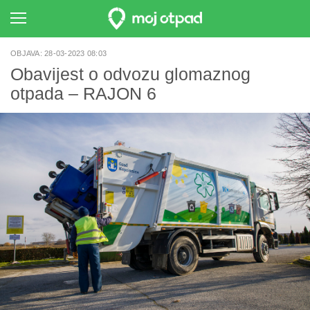
OBJAVA: 28-03-2023 08:03
Obavijest o odvozu glomaznog
otpada – RAJON 6