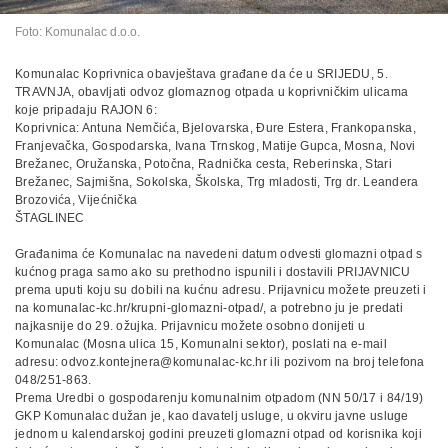
Foto: Komunalac d.o.o.
Komunalac Koprivnica obavještava građane da će u SRIJEDU, 5.
TRAVNJA, obavljati odvoz glomaznog otpada u koprivničkim ulicama
koje pripadaju RAJON 6:
Koprivnica: Antuna Nemčića, Bjelovarska, Đure Estera, Frankopanska,
Franjevačka, Gospodarska, Ivana Trnskog, Matije Gupca, Mosna, Novi
Brežanec, Oružanska, Potočna, Radnička cesta, Reberinska, Stari
Brežanec, Sajmišna, Sokolska, Školska, Trg mladosti, Trg dr. Leandera
Brozovića, Vijećnička
ŠTAGLINEC
Građanima će Komunalac na navedeni datum odvesti glomazni otpad s
kućnog praga samo ako su prethodno ispunili i dostavili PRIJAVNICU
prema uputi koju su dobili na kućnu adresu. Prijavnicu možete preuzeti i
na komunalac-kc.hr/krupni-glomazni-otpad/, a potrebno ju je predati
najkasnije do 29. ožujka. Prijavnicu možete osobno donijeti u
Komunalac (Mosna ulica 15, Komunalni sektor), poslati na e-mail
adresu:
odvoz.kontejnera@komunalac-kc.hr
ili pozivom na broj telefona
048/251-863.
Prema Uredbi o gospodarenju komunalnim otpadom (NN 50/17 i 84/19)
GKP Komunalac dužan je, kao davatelj usluge, u okviru javne usluge
jednom u kalendarskoj godini preuzeti glomazni otpad od korisnika koji