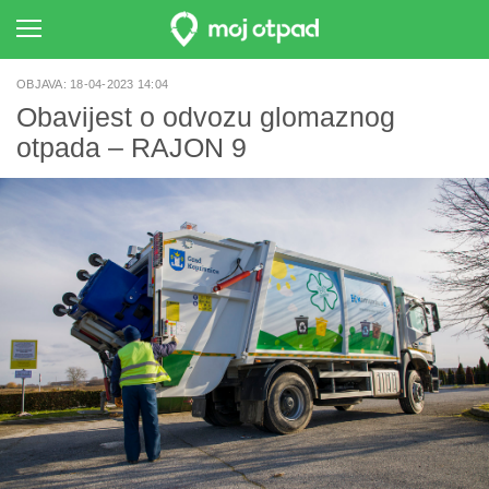
OBJAVA: 18-04-2023 14:04
Obavijest o odvozu glomaznog
otpada – RAJON 9