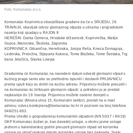
Foto: Komunalac d.o.o.
Komunalac Koprivnica obavještava građane da će u SRIJEDU, 26.
TRAVNJA, obavljati odvoz glomaznog otpada u ulicama i prigradskom
naselju koji spadaju u RAJON 9:
HEREŠIN: Darka Ozmeca, Hrvatske državnosti, Koprivnička, Matije
Gupca, Marovska, Školska, Zagorska
KOPRIVNICA: Gibanična, Herešinska, Josipa Reša, Kneza Domagoja,
Ledinska, Preložna, Stjepana Kukeca, Tome Blažeka, Tome Šestaka, Trg
bana Jelačića, Slavka Lowyja
Građanima će Komunalac na navedeni datum odvesti glomazni otpad s
kućnog praga samo ako su prethodno ispunili i dostavili PRIJAVNICU
prema uputi koju su dobili na kućnu adresu. Prijavnicu možete preuzeti i
na komunalac-kc.hr/krupni-glomazni-otpad/, a potrebno ju je predati
najkasnije do 19. travnja. Prijavnicu možete osobno donijeti u
Komunalac (Mosna ulica 15, Komunalni sektor), poslati na e-mail
adresu:
odvoz.kontejnera@komunalac-kc.hr
ili pozivom na broj telefona
048/251-863.
Prema Uredbi o gospodarenju komunalnim otpadom (NN 50/17 i 84/19)
GKP Komunalac dužan je, kao davatelj usluge, u okviru javne usluge
jednom u kalendarskoj godini preuzeti glomazni otpad od korisnika
usluge na obračunskom mjestu korisnika usluge bez naknade. Svaki