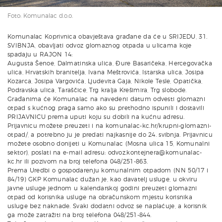
Foto: Komunalac d.o.o.
Komunalac Koprivnica obavještava građane da će u SRIJEDU, 31.
SVIBNJA, obavljati odvoz glomaznog otpada u ulicama koje
spadaju u RAJON 14:
Augusta Šenoe, Dalmatinska ulica, Đure Basaričeka, Hercegovačka
ulica, Hrvatskih branitelja, Ivana Meštrovića, Istarska ulica, Josipa
Kozarca, Josipa Vargovića, Ljudevita Gaja, Nikole Tesle, Opatička,
Podravska ulica, Taraščice, Trg kralja Krešimira, Trg slobode.
Građanima će Komunalac na navedeni datum odvesti glomazni
otpad s kućnog praga samo ako su prethodno ispunili i dostavili
PRIJAVNICU prema uputi koju su dobili na kućnu adresu.
Prijavnicu možete preuzeti i na komunalac-kc.hr/krupni-glomazni-
otpad/, a potrebno ju je predati najkasnije do 24. svibnja. Prijavnicu
možete osobno donijeti u Komunalac (Mosna ulica 15, Komunalni
sektor), poslati na e-mail adresu:
odvoz.kontejnera@komunalac-
kc.hr
ili pozivom na broj telefona 048/251-863.
Prema Uredbi o gospodarenju komunalnim otpadom (NN 50/17 i
84/19) GKP Komunalac dužan je, kao davatelj usluge, u okviru
javne usluge jednom u kalendarskoj godini preuzeti glomazni
otpad od korisnika usluge na obračunskom mjestu korisnika
usluge bez naknade. Svaki dodatni odvoz se naplaćuje, a korisnik
ga može zatražiti na broj telefona 048/251-844.